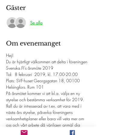
Gäster
Se alla
Om evenemanget
Hej!
Du är hjärtligt välkommen att delta i föreningen 
Svenska.FI’s årsmöte 2019 
Tid:  8 februari  2019, kl. 17.00-20.00
Plats: SVF-huset Georgsgatan 18, 00100 
Helsingfors. Rum 101 
På årsmötet kommer vi att bl.a. välja en ny 
styrelse och bestämma verksamhet för 2019. 
Ifall du är intresserad av t.ex. att vara med i 
nästa års styrelse, påverka föreningens 
verksamhetsplaner eller bara vill veta mer om 
oss och vårt arbete då vänligen anmäl dig 
genom att mejla i fri form med ditt hela namn till 