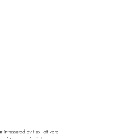
intresserad av t.ex. att vara 
h vårt arbete då vänligen 