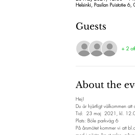
Helsinki, Pasilan Puistotie 6,
Guests
+ 2 ot
About the ev
Hej!
Du är hjärtligt välkommen att
Tid:  23 maj  2021, kl. 12
Plats: Böle parkväg 6 
På årsmötet kommer vi att bl.a
med i nästa års styrelse, påve