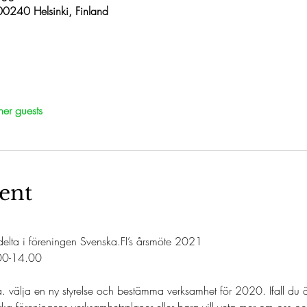
 00240 Helsinki, Finland
her guests
ent
 delta i föreningen Svenska.FI’s årsmöte 2021
.00-14.00
. välja en ny styrelse och bestämma verksamhet för 2020. Ifall du är 
rka föreningens verksamhetsplaner eller bara vill veta mer om oss oc